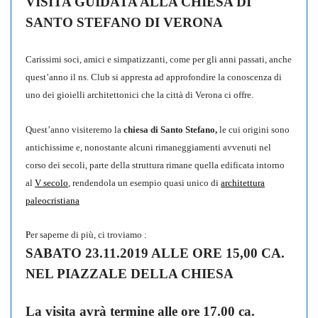
VISITA GUIDATA ALLA CHIESA DI
SANTO STEFANO DI VERONA
Carissimi soci, amici e simpatizzanti, come per gli anni passati, anche
quest’anno il ns. Club si appresta ad approfondire la conoscenza di
uno dei gioielli architettonici che la città di Verona ci offre.
Quest’anno visiteremo la
chiesa di Santo Stefano,
le cui origini sono
antichissime e, nonostante alcuni rimaneggiamenti avvenuti nel
corso dei secoli, parte della struttura rimane quella edificata intorno
al
V secolo
, rendendola un esempio quasi unico di
architettura
paleocristiana
P
er saperne di più, ci troviamo :
SABATO 23.11.2019 ALLE ORE 15,00 CA.
NEL PIAZZALE DELLA CHIESA
La visita avrà termine alle ore 17.00 ca.